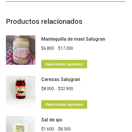
Productos relacionados
Mantequilla de mani Salugran
Rango
$
6.800
-
$
17.200
de
Este
precios:
Seleccionar opciones
producto
desde
Cerezas Salugran
tiene
$6.800
múltiples
hasta
Rango
$
8.000
-
$
32.900
variantes.
$17.200
de
Las
Este
precios:
Seleccionar opciones
opciones
producto
desde
se
Sal de ajo
tiene
$8.000
pueden
múltiples
hasta
Rango
$
1.600
-
$
8.300