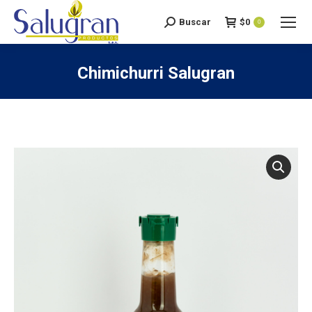
Buscar
$
0
Search:
0
Chimichurri Salugran
You are here: