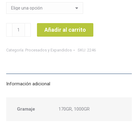
Chimichurri
Añadir al carrito
Salugran
cantidad
Categoría:
Procesados y Expandidos
SKU:
2246
Información adicional
Gramaje
170GR, 1000GR