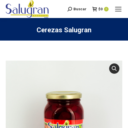
Buscar
$
0
Search:
0
Cerezas Salugran
You are here: