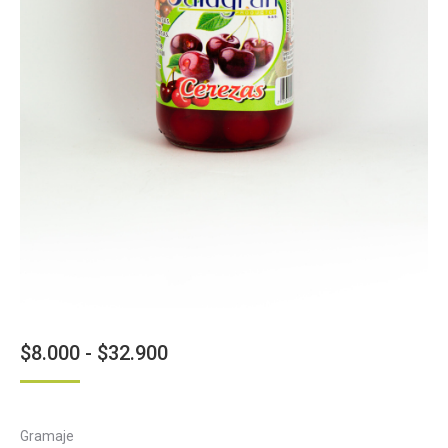
Rango
$
8.000
-
$
32.900
de
precios:
Gramaje
desde