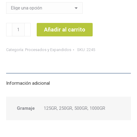
$8.000
hasta
$32.900
Cerezas
Añadir al carrito
Salugran
cantidad
Categoría:
Procesados y Expandidos
SKU:
2245
Información adicional
Gramaje
125GR, 250GR, 500GR, 1000GR