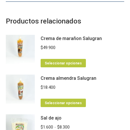
Productos relacionados
Crema de marañon Salugran
$
49.900
Este
Seleccionar opciones
producto
Crema almendra Salugran
tiene
múltiples
$
18.400
variantes.
Las
Este
Seleccionar opciones
opciones
producto
se
Sal de ajo
tiene
pueden
múltiples
Rango
$
1.600
-
$
8.300