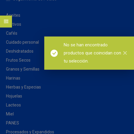
Aceites
Aditivos
Cafés
Cuidado personal
No se han encontrado
Deshidratados
productos que coincidan con
Frutos Secos
tu selección.
Granos y Semillas
Harinas
Hierbas y Especias
Hojuelas
Lacteos
Miel
PANES
Procesados y Expandidos