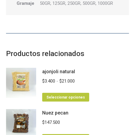
Gramaje
50GR, 125GR, 250GR, 500GR, 1000GR
Productos relacionados
ajonjoli natural
Rango
$
3.400
-
$
21.000
de
Este
precios:
Seleccionar opciones
producto
desde
Nuez pecan
tiene
$3.400
múltiples
hasta
$
147.500
variantes.
$21.000