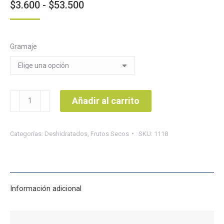
Rango
$
3.600
-
$
53.500
de
precios:
Gramaje
desde
$3.600
hasta
$53.500
Habas
Añadir al carrito
tostadas
cantidad
Categorías:
Deshidratados
,
Frutos Secos
SKU:
1118
Información adicional