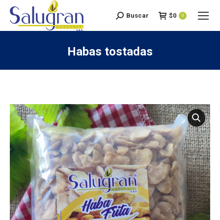
Buscar
$
0
Search:
0
Habas tostadas
You are here: