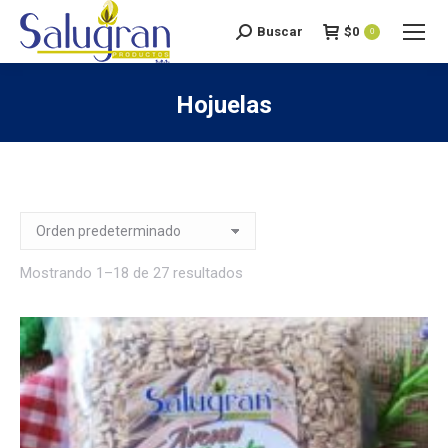
Buscar
$
0
Search:
0
Hojuelas
You are here:
Mostrando 1–18 de 27 resultados