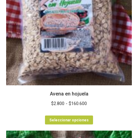
Avena en hojuela
Rango
$
2.800
-
$
160.600
de
Este
precios:
Seleccionar opciones
producto
desde
tiene
$2.800