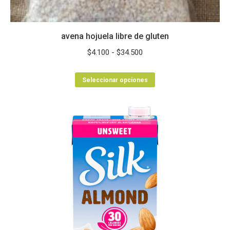
avena hojuela libre de gluten
Rango
$
4.100
-
$
34.500
de
Este
precios:
Seleccionar opciones
producto
desde
tiene
$4.100
múltiples
hasta
variantes.
$34.500
Las
opciones
se
pueden
elegir
en