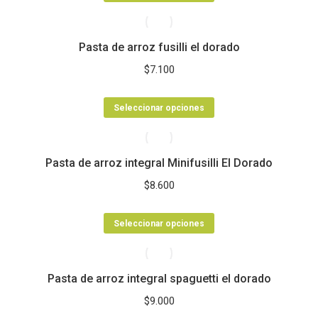
producto
desde
tiene
$4.600
Pasta de arroz fusilli el dorado
múltiples
hasta
variantes.
$75.500
$
7.100
Las
opciones
Este
Seleccionar opciones
se
producto
pueden
tiene
Pasta de arroz integral Minifusilli El Dorado
elegir
múltiples
en
variantes.
$
8.600
la
Las
página
opciones
Este
Seleccionar opciones
de
se
producto
producto
pueden
tiene
Pasta de arroz integral spaguetti el dorado
elegir
múltiples
en
variantes.
$
9.000
la
Las