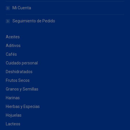
en
Mi Cuenta
la
página
Seguimiento de Pedido
de
producto
Aceites
Aditivos
Cafés
Cuidado personal
Deshidratados
Frutos Secos
Granos y Semillas
Harinas
Hierbas y Especias
Hojuelas
Lacteos