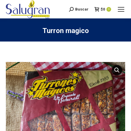
Buscar
$
0
Search:
0
Turron magico
You are here: