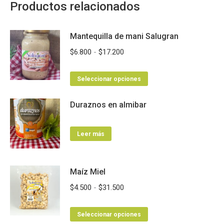
Productos relacionados
Mantequilla de mani Salugran
Rango
$
6.800
-
$
17.200
de
Este
precios:
Seleccionar opciones
producto
desde
Duraznos en almibar
tiene
$6.800
múltiples
hasta
variantes.
$17.200
Leer más
Las
opciones
Maíz Miel
se
pueden
Rango
$
4.500
-
$
31.500
elegir
de
en
Este
precios:
Seleccionar opciones