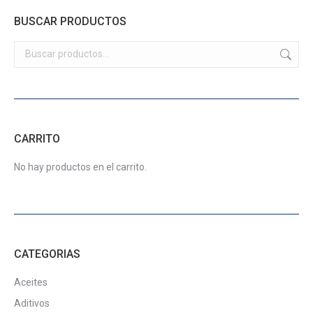
de
pueden
múltiples
hasta
BUSCAR PRODUCTOS
producto
elegir
variantes.
$75.500
en
Las
la
opciones
página
se
de
pueden
producto
elegir
CARRITO
en
la
No hay productos en el carrito.
página
de
producto
CATEGORIAS
Aceites
Aditivos