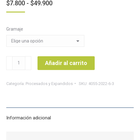
Rango
$
7.800
-
$
49.900
de
precios:
Gramaje
desde
$7.800
hasta
$49.900
Crema
Añadir al carrito
de
mani
Categoría:
Procesados y Expandidos
SKU:
4055-2022-6-3
Salugran
cantidad
Información adicional