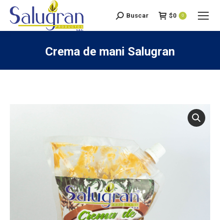
Buscar
$
0
Search:
0
Crema de mani Salugran
You are here: