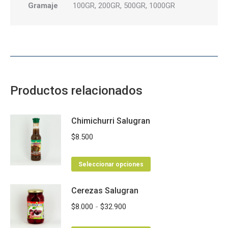
Gramaje
100GR, 200GR, 500GR, 1000GR
Productos relacionados
Chimichurri Salugran
$
8.500
Este
Seleccionar opciones
producto
Cerezas Salugran
tiene
múltiples
Rango
$
8.000
-
$
32.900
variantes.
de