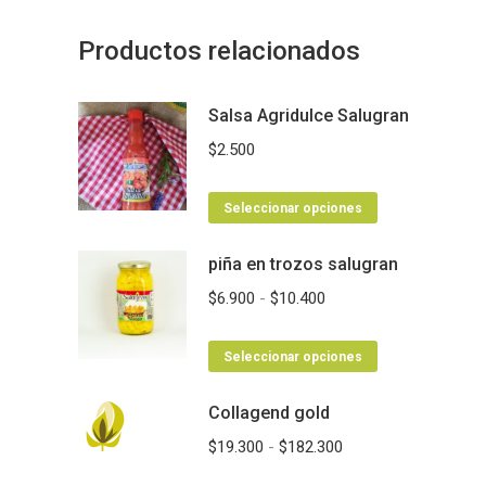
Productos relacionados
Salsa Agridulce Salugran
$
2.500
Este
Seleccionar opciones
producto
piña en trozos salugran
tiene
múltiples
Rango
$
6.900
-
$
10.400
variantes.
de
Las
Este
precios:
Seleccionar opciones
opciones
producto
desde
se
Collagend gold
tiene
$6.900
pueden
múltiples
hasta
Rango
$
19.300
-
$
182.300
elegir
variantes.
$10.400
de