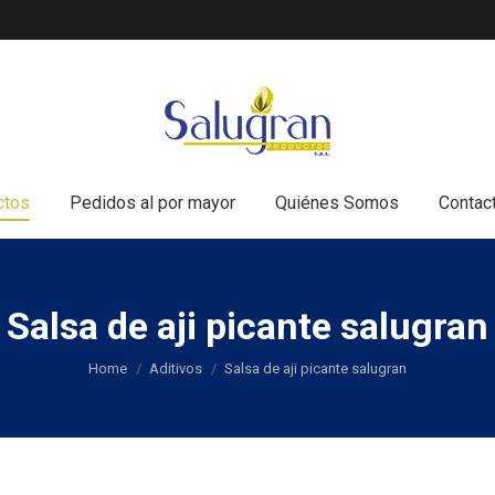
nicio
Todos los productos
Pedidos al por mayor
Q
ctos
Pedidos al por mayor
Quiénes Somos
Contac
Salsa de aji picante salugran
You are here:
Home
Aditivos
Salsa de aji picante salugran