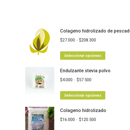
Colageno hidrolizado de pescad
Rango
$
27.000
-
$
208.300
de
Este
precios:
Seleccionar opciones
producto
desde
Endulzante stevia polvo
tiene
$27.000
múltiples
hasta
Rango
$
4.000
-
$
57.500
variantes.
$208.300
de
Las
Este
precios:
Seleccionar opciones
opciones
producto
desde
se
Colageno hidrolizado
tiene
$4.000
pueden
múltiples
hasta
Rango
$
16.000
-
$
120.500
elegir
variantes.
$57.500
de