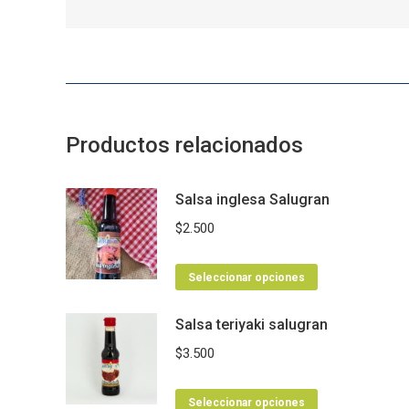
Productos relacionados
Salsa inglesa Salugran
$
2.500
Este
Seleccionar opciones
producto
Salsa teriyaki salugran
tiene
múltiples
$
3.500
variantes.
Las
Este
Seleccionar opciones