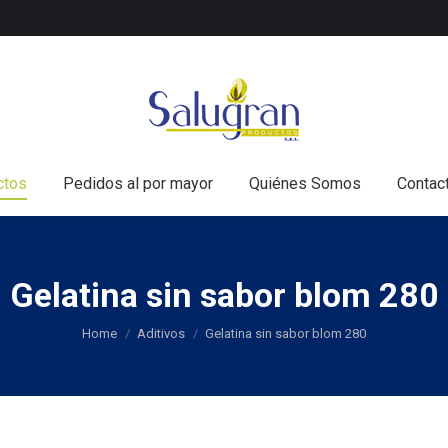
nicio
Todos los productos
Pedidos al por mayor
Q
ctos
Pedidos al por mayor
Quiénes Somos
Contac
Gelatina sin sabor blom 280
You are here:
Home
Aditivos
Gelatina sin sabor blom 280