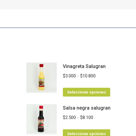
Vinagreta Salugran
Rango
$
3.000
-
$
10.800
de
Este
precios:
Seleccionar opciones
producto
desde
Salsa negra salugran
tiene
$3.000
múltiples
hasta
Rango
$
2.500
-
$
8.100
variantes.
$10.800
de
Las
Este
precios:
Seleccionar opciones