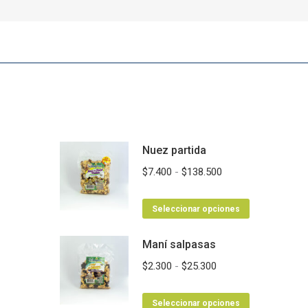
Nuez partida
Rango
$
7.400
-
$
138.500
de
Este
precios:
Seleccionar opciones
producto
desde
Maní salpasas
tiene
$7.400
múltiples
hasta
Rango
$
2.300
-
$
25.300
variantes.
$138.500
de
Las
Este
precios:
Seleccionar opciones