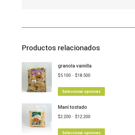
Productos relacionados
granola vainilla
Rango
$
5.100
-
$
18.500
de
Este
precios:
Seleccionar opciones
producto
desde
Maní tostado
tiene
$5.100
múltiples
hasta
Rango
$
2.200
-
$
12.200
variantes.
$18.500
de
Las
Este
precios:
Seleccionar opciones