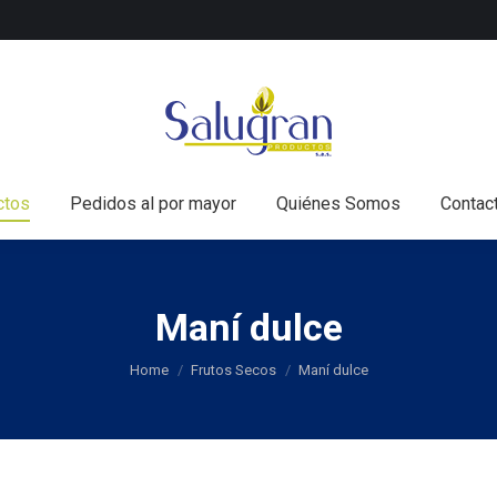
nicio
Todos los productos
Pedidos al por mayor
Q
ctos
Pedidos al por mayor
Quiénes Somos
Contac
Maní dulce
You are here:
Home
Frutos Secos
Maní dulce