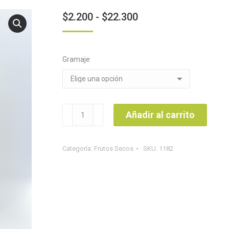
Rango
$
2.200
-
$
22.300
de
precios:
Gramaje
desde
$2.200
hasta
$22.300
Maní
Añadir al carrito
dulce
cantidad
Categoría:
Frutos Secos
SKU:
1182