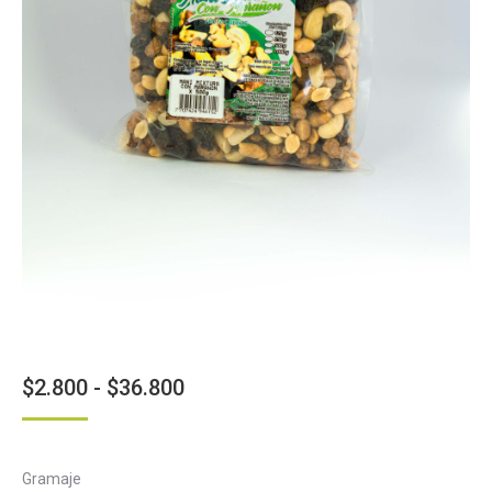
Rango
$
2.800
-
$
36.800
de
precios:
Gramaje
desde