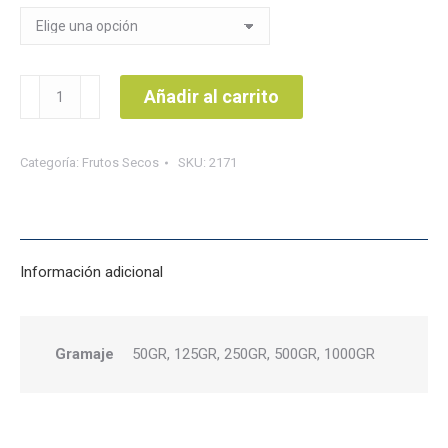
$2.800
hasta
$36.800
Mani
Añadir al carrito
mixtura
con
Categoría:
Frutos Secos
SKU:
2171
marañon
cantidad
Información adicional
Gramaje
50GR, 125GR, 250GR, 500GR, 1000GR