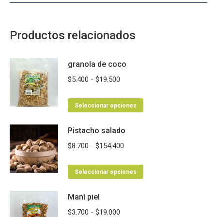
Productos relacionados
granola de coco
Rango
$
5.400
-
$
19.500
de
Este
precios:
Seleccionar opciones
producto
desde
Pistacho salado
tiene
$5.400
múltiples
hasta
Rango
$
8.700
-
$
154.400
variantes.
$19.500
de
Las
Este
precios:
Seleccionar opciones
opciones
producto
desde
se
Maní piel
tiene
$8.700
pueden
múltiples
hasta
Rango
$
3.700
-
$
19.000