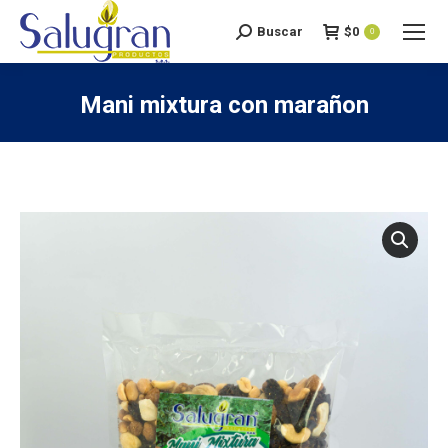
Buscar
$
0
Search:
0
Mani mixtura con marañon
You are here: