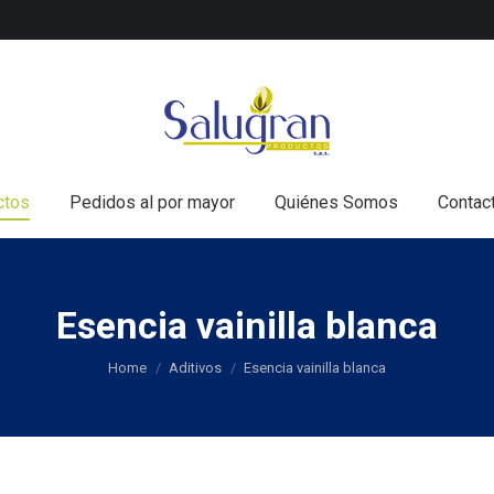
nicio
Todos los productos
Pedidos al por mayor
Q
ctos
Pedidos al por mayor
Quiénes Somos
Contac
Esencia vainilla blanca
You are here:
Home
Aditivos
Esencia vainilla blanca