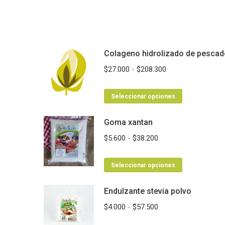
Colageno hidrolizado de pescad
Rango
$
27.000
-
$
208.300
de
Este
precios:
Seleccionar opciones
producto
desde
Goma xantan
tiene
$27.000
múltiples
hasta
Rango
$
5.600
-
$
38.200
variantes.
$208.300
de
Las
Este
precios:
Seleccionar opciones
opciones
producto
desde
se
Endulzante stevia polvo
tiene
$5.600
pueden
múltiples
hasta
Rango
$
4.000
-
$
57.500
elegir
variantes.
$38.200
de