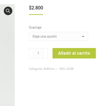
$
2.800
Gramaje
Esencia
Añadir al carrito
vainilla
blanca
Categoría:
Aditivos
SKU:
2248
cantidad