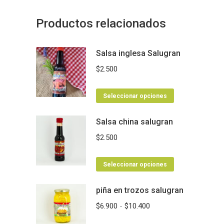
Productos relacionados
Salsa inglesa Salugran
$
2.500
Este
Seleccionar opciones
producto
Salsa china salugran
tiene
múltiples
$
2.500
variantes.
Las
Este
Seleccionar opciones
opciones
producto
se
piña en trozos salugran
tiene
pueden
múltiples
Rango
$
6.900
-
$
10.400
elegir
variantes.
de