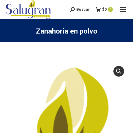
Buscar
$
0
Search:
0
Zanahoria en polvo
You are here: