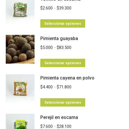
Rango
$
2.600
-
$
39.300
de
Este
precios:
Seleccionar opciones
producto
desde
Pimienta guayaba
tiene
$2.600
múltiples
hasta
Rango
$
5.000
-
$
83.500
variantes.
$39.300
de
Las
Este
precios:
Seleccionar opciones
opciones
producto
desde
se
Pimienta cayena en polvo
tiene
$5.000
pueden
múltiples
hasta
Rango
$
4.400
-
$
71.800
elegir
variantes.
$83.500
de
en
Las
Este
precios:
Seleccionar opciones
la
opciones
producto
desde
página
se
Perejil en escama
tiene
$4.400
de
pueden
múltiples
hasta
Rango
$
7.600
-
$
28.100