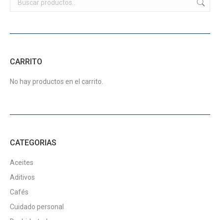
en
Las
la
opciones
página
se
de
pueden
producto
elegir
CARRITO
en
la
No hay productos en el carrito.
página
de
producto
CATEGORIAS
Aceites
Aditivos
Cafés
Cuidado personal