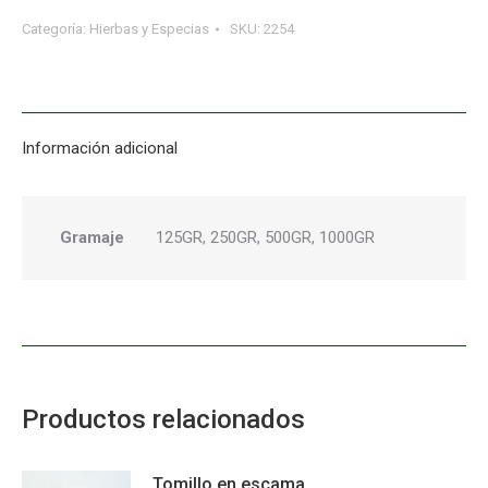
polvo
Categoría:
Hierbas y Especias
SKU:
2254
cantidad
Información adicional
Gramaje
125GR, 250GR, 500GR, 1000GR
Productos relacionados
Tomillo en escama