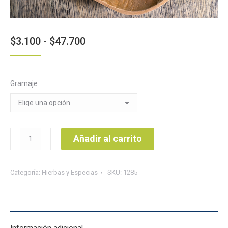
Rango
$
3.100
-
$
47.700
de
precios:
Gramaje
desde
$3.100
hasta
$47.700
Uña
Añadir al carrito
de
gato
Categoría:
Hierbas y Especias
SKU:
1285
entera
cantidad