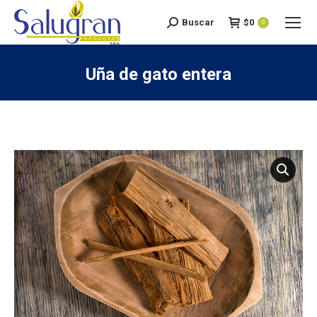
Buscar
$
0
Search:
0
Uña de gato entera
You are here: