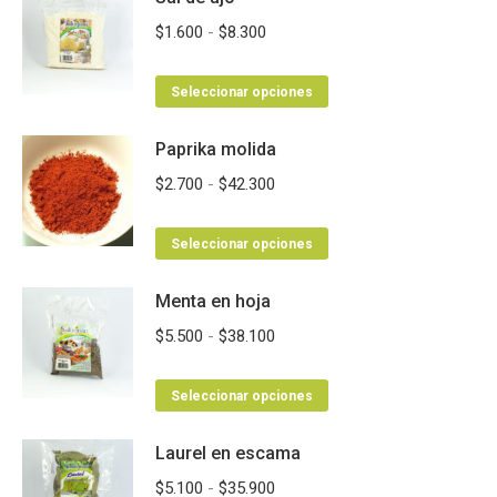
múltiples
hasta
Rango
$
1.600
-
$
8.300
variantes.
$50.000
de
Las
Este
precios:
Seleccionar opciones
opciones
producto
desde
se
Paprika molida
tiene
$1.600
pueden
múltiples
hasta
Rango
$
2.700
-
$
42.300
elegir
variantes.
$8.300
de
en
Las
Este
precios:
Seleccionar opciones
la
opciones
producto
desde
página
se
Menta en hoja
tiene
$2.700
de
pueden
múltiples
hasta
Rango
$
5.500
-
$
38.100
producto
elegir
variantes.
$42.300
de
en
Las
Este
precios:
Seleccionar opciones
la
opciones
producto
desde
página
se
Laurel en escama
tiene
$5.500
de
pueden
múltiples
hasta
Rango
$
5.100
-
$
35.900