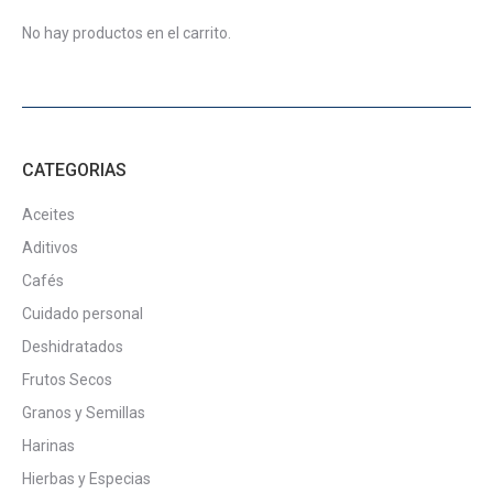
en
la
No hay productos en el carrito.
página
de
producto
CATEGORIAS
Aceites
Aditivos
Cafés
Cuidado personal
Deshidratados
Frutos Secos
Granos y Semillas
Harinas
Hierbas y Especias