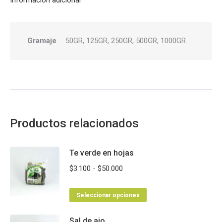
Información adicional
Gramaje
50GR, 125GR, 250GR, 500GR, 1000GR
Productos relacionados
Te verde en hojas
Rango
$
3.100
-
$
50.000
de
Este
precios:
Seleccionar opciones
producto
desde
Sal de ajo
tiene
$3.100