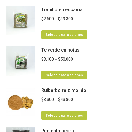
Tomillo en escama
Rango
$
2.600
-
$
39.300
de
Este
precios:
Seleccionar opciones
producto
desde
Te verde en hojas
tiene
$2.600
múltiples
hasta
Rango
$
3.100
-
$
50.000
variantes.
$39.300
de
Las
Este
precios:
Seleccionar opciones
opciones
producto
desde
se
Ruibarbo raiz molido
tiene
$3.100
pueden
múltiples
hasta
Rango
$
3.300
-
$
43.800
elegir
variantes.
$50.000
de
en
Las
Este
precios:
Seleccionar opciones
la
opciones
producto
desde
página
se
Pimienta negra
tiene
$3.300