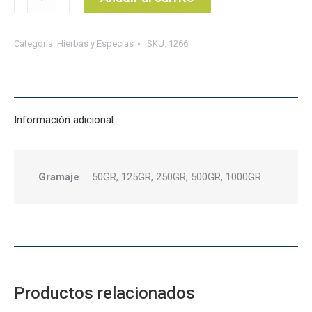
hoja
entera
Categoría:
Hierbas y Especias
SKU:
1266
cantidad
Información adicional
Gramaje
50GR, 125GR, 250GR, 500GR, 1000GR
Productos relacionados