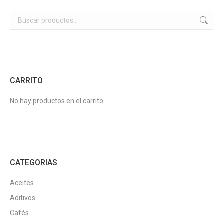
producto
elegir
variantes.
$35.900
en
Las
la
opciones
página
se
de
pueden
producto
elegir
CARRITO
en
la
No hay productos en el carrito.
página
de
producto
CATEGORIAS
Aceites
Aditivos
Cafés