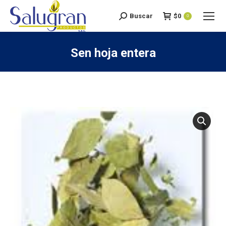
Buscar
$
0
Search:
0
Sen hoja entera
You are here: