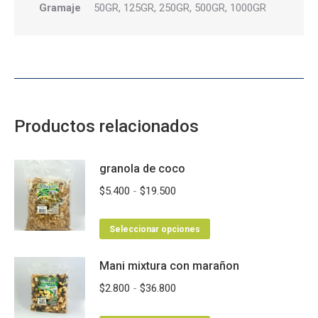
Gramaje
50GR, 125GR, 250GR, 500GR, 1000GR
Productos relacionados
granola de coco
Rango
$
5.400
-
$
19.500
de
Este
precios:
Seleccionar opciones
producto
desde
Mani mixtura con marañon
tiene
$5.400
múltiples
hasta
Rango
$
2.800
-
$
36.800
variantes.
$19.500
de