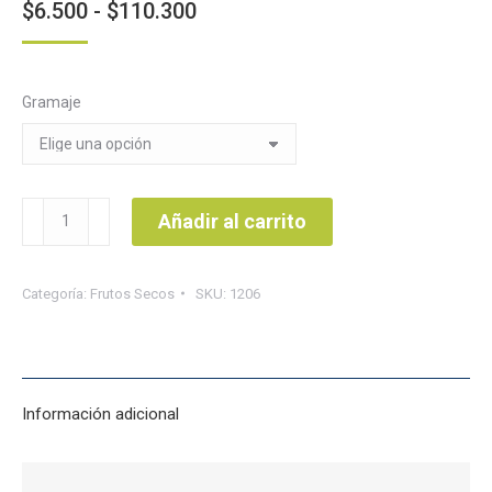
Rango
$
6.500
-
$
110.300
de
precios:
Gramaje
desde
$6.500
hasta
$110.300
Nuez
Añadir al carrito
del
nogal
Categoría:
Frutos Secos
SKU:
1206
cantidad
Información adicional