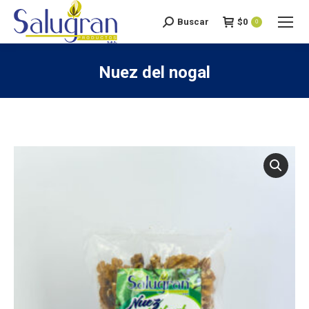
Buscar
$
0
Search:
0
Nuez del nogal
You are here: