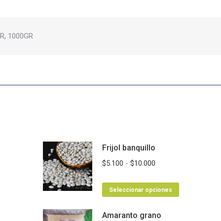
R, 1000GR
Frijol banquillo
Rango
$
5.100
-
$
10.000
de
Este
precios:
Seleccionar opciones
producto
desde
Amaranto grano
tiene
$5.100