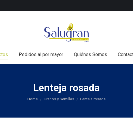
nicio
Todos los productos
Pedidos al por mayor
Q
ctos
Pedidos al por mayor
Quiénes Somos
Contac
Lenteja rosada
You are here:
Home
Granos y Semillas
Lenteja rosada