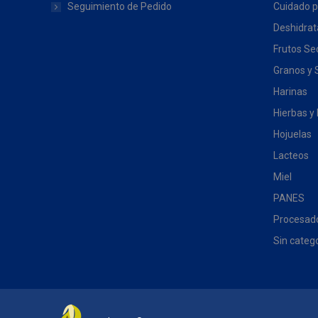
producto
elegir
Seguimiento de Pedido
Cuidado p
en
Deshidra
la
Frutos Se
página
Granos y 
de
Harinas
producto
Hierbas y
Hojuelas
Lacteos
Miel
PANES
Procesado
Sin categ