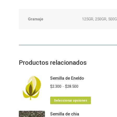
Gramaje
125GR, 250GR, 500G
Productos relacionados
Semilla de Eneldo
Rango
$
2.300
-
$
28.500
de
Este
precios:
Seleccionar opciones
producto
desde
Semilla de chia
tiene
$2.300