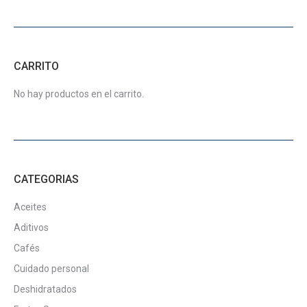
opciones
página
se
de
pueden
producto
elegir
CARRITO
en
la
No hay productos en el carrito.
página
de
producto
CATEGORIAS
Aceites
Aditivos
Cafés
Cuidado personal
Deshidratados