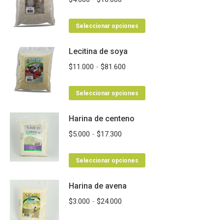
de
Este
precios:
Seleccionar opciones
producto
desde
Lecitina de soya
tiene
$4.600
múltiples
hasta
Rango
$
11.000
-
$
81.600
variantes.
$16.000
de
Las
Este
precios:
Seleccionar opciones
opciones
producto
desde
se
Harina de centeno
tiene
$11.000
pueden
múltiples
hasta
Rango
$
5.000
-
$
17.300
elegir
variantes.
$81.600
de
en
Las
Este
precios:
Seleccionar opciones
la
opciones
producto
desde
página
se
Harina de avena
tiene
$5.000
de
pueden
múltiples
hasta
Rango
$
3.000
-
$
24.000
producto
elegir
variantes.
$17.300
de