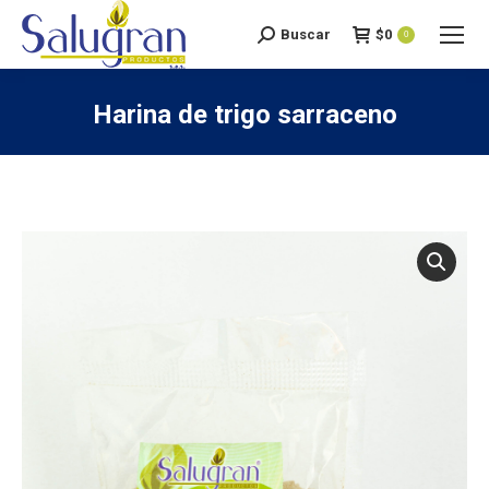
Buscar
$
0
Search:
0
Harina de trigo sarraceno
You are here: