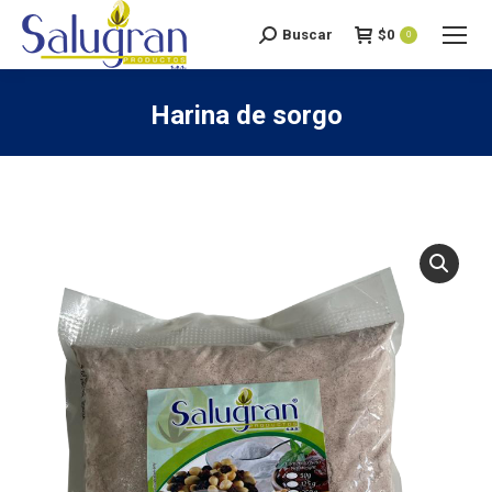
Buscar
$
0
Search:
0
Harina de sorgo
You are here: