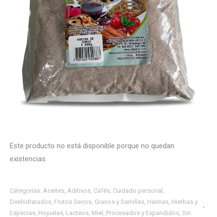
Este producto no está disponible porque no quedan
existencias.
Categorías:
Aceites
,
Aditivos
,
Cafés
,
Cuidado personal
,
Deshidratados
,
Frutos Secos
,
Granos y Semillas
,
Harinas
,
Hierbas y
Especias
,
Hojuelas
,
Lacteos
,
Miel
,
Procesados y Expandidos
,
Sin