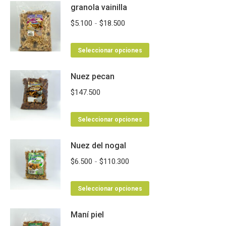
granola vainilla
Rango
$
5.100
-
$
18.500
de
Este
precios:
Seleccionar opciones
producto
desde
Nuez pecan
tiene
$5.100
múltiples
hasta
$
147.500
variantes.
$18.500
Las
Este
Seleccionar opciones
opciones
producto
se
Nuez del nogal
tiene
pueden
múltiples
Rango
$
6.500
-
$
110.300
elegir
variantes.
de
en
Las
Este
precios:
Seleccionar opciones
la
opciones
producto
desde
página
se
Maní piel
tiene
$6.500
de