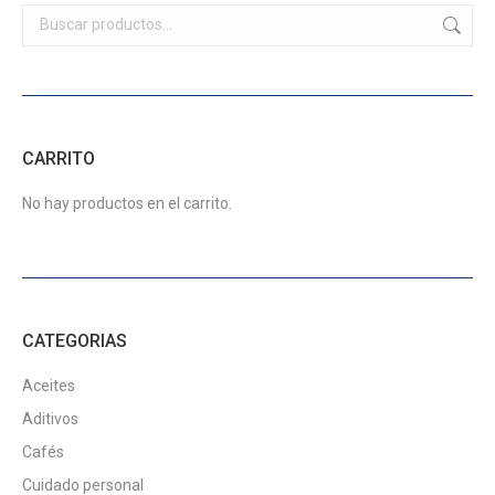
en
Las
la
opciones
página
se
de
pueden
producto
elegir
CARRITO
en
la
No hay productos en el carrito.
página
de
producto
CATEGORIAS
Aceites
Aditivos
Cafés
Cuidado personal