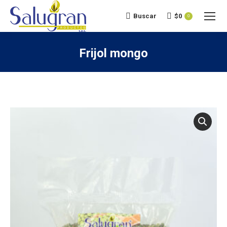
Buscar
$
0
Search:
0
Frijol mongo
You are here: