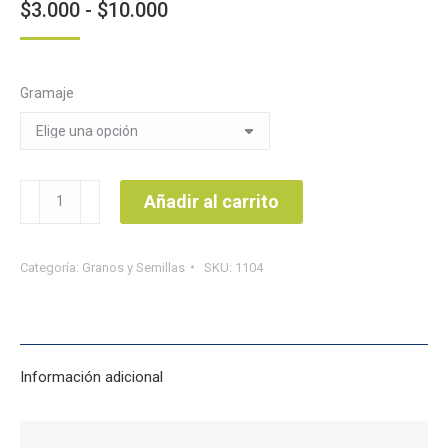
Rango
$
3.000
-
$
10.000
de
precios:
Gramaje
desde
$3.000
hasta
$10.000
Frijol
Añadir al carrito
mongo
cantidad
Categoría:
Granos y Semillas
SKU:
1104
Información adicional