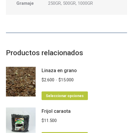
Gramaje
250GR, 500GR, 1000GR
Productos relacionados
Linaza en grano
Rango
$
2.600
-
$
15.000
de
Este
precios:
Seleccionar opciones
producto
desde
Frijol caraota
tiene
$2.600
múltiples
hasta
$
11.500
variantes.
$15.000