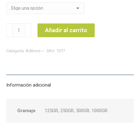
$16.000
hasta
$120.500
Colageno
Añadir al carrito
hidrolizado
cantidad
Categoría:
Aditivos
SKU:
1077
Información adicional
Gramaje
125GR, 250GR, 500GR, 1000GR