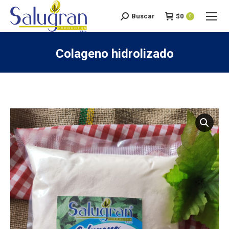
Buscar
$
0
Search:
0
Colageno hidrolizado
You are here: