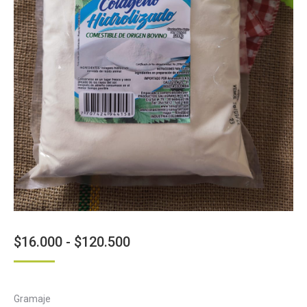
Rango
$
16.000
-
$
120.500
de
precios:
Gramaje
desde