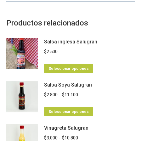
Productos relacionados
Salsa inglesa Salugran
$
2.500
Este
Seleccionar opciones
producto
Salsa Soya Salugran
tiene
múltiples
Rango
$
2.800
-
$
11.100
variantes.
de
Las
Este
precios:
Seleccionar opciones
opciones
producto
desde
se
Vinagreta Salugran
tiene
$2.800
pueden
múltiples
hasta
Rango
$
3.000
-
$
10.800