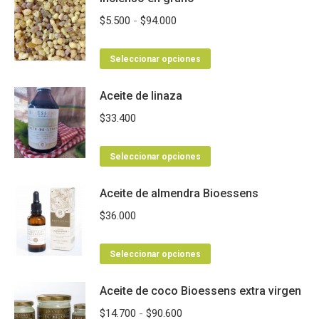
pueden
múltiples
Rango
$
5.500
-
$
94.000
elegir
variantes.
de
en
Las
Este
precios:
Seleccionar opciones
la
opciones
producto
desde
página
se
Aceite de linaza
tiene
$5.500
de
pueden
múltiples
hasta
$
33.400
producto
elegir
variantes.
$94.000
en
Las
Este
Seleccionar opciones
la
opciones
producto
página
se
Aceite de almendra Bioessens
tiene
de
pueden
múltiples
$
36.000
producto
elegir
variantes.
en
Las
Este
Seleccionar opciones
la
opciones
producto
página
se
Aceite de coco Bioessens extra virgen
tiene
de
pueden
múltiples
Rango
$
14.700
-
$
90.600