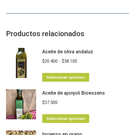
Productos relacionados
Aceite de oliva andaluz
Rango
$
20.400
-
$
38.100
de
Este
precios:
Seleccionar opciones
producto
desde
Aceite de ajonjoli Bioessens
tiene
$20.400
múltiples
hasta
$
37.500
variantes.
$38.100
Las
Este
Seleccionar opciones
opciones
producto
se
Incienso en grano
tiene