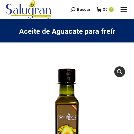
Buscar
$
0
Search:
0
Aceite de Aguacate para freír
You are here: