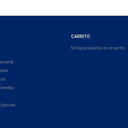
CARRITO
No hay productos en el carrito.
ersonal
tados
cos
Semillas
 Especias