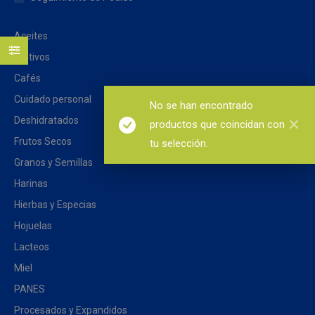
Aceites
Aditivos
Cafés
Cuidado personal
No se han encontrado
Deshidratados
productos que coincidan con
Frutos Secos
tu selección.
Granos y Semillas
Harinas
Hierbas y Especias
Hojuelas
Lacteos
Miel
PANES
Procesados y Expandidos