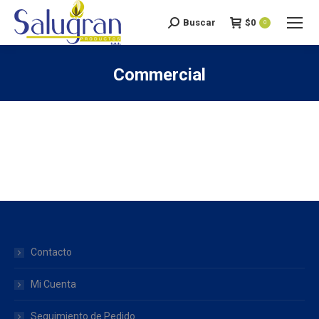
Buscar
$
0
Search:
0
Commercial
You are here:
Contacto
Mi Cuenta
Seguimiento de Pedido